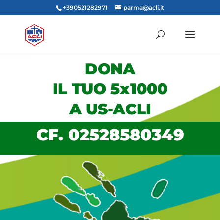
+390521282971
parma@acli.it
DONA
IL TUO 5x1000
A US-ACLI
CF.
02528580349