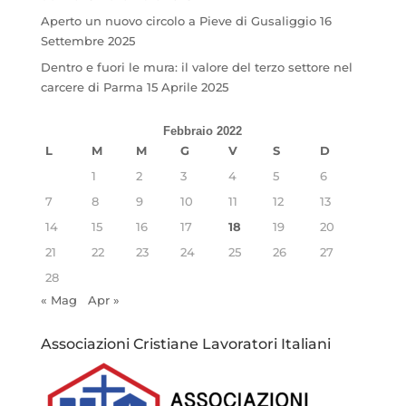
Aperto un nuovo circolo a Pieve di Gusaliggio
16
Settembre 2025
Dentro e fuori le mura: il valore del terzo settore nel
carcere di Parma
15 Aprile 2025
Febbraio 2022
L
M
M
G
V
S
D
1
2
3
4
5
6
7
8
9
10
11
12
13
14
15
16
17
18
19
20
21
22
23
24
25
26
27
28
« Mag
Apr »
Associazioni Cristiane Lavoratori Italiani