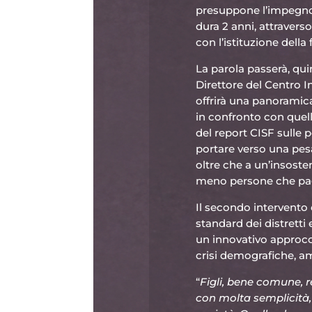
presuppone l’impegno 
dura 2 anni, attraverso
con l’istituzione della
La parola passerà, qui
Direttore del Centro In
offrirà una panoramica
in confronto con quel
del report CISF sulle p
portare verso una pesa
oltre che a un’insoste
meno persone che pag
Il secondo intervento
standard dei distretti 
un innovativo approcci
crisi demografiche, amb
“
Figli, bene comune, r
con molta semplicità, 