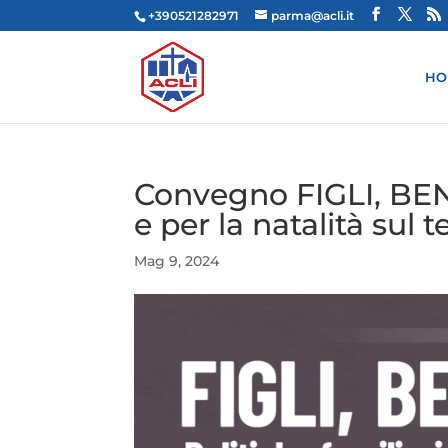
+390521282971
parma@acli.it
HO
Convegno FIGLI, BEN
e per la natalità sul t
Mag 9, 2024