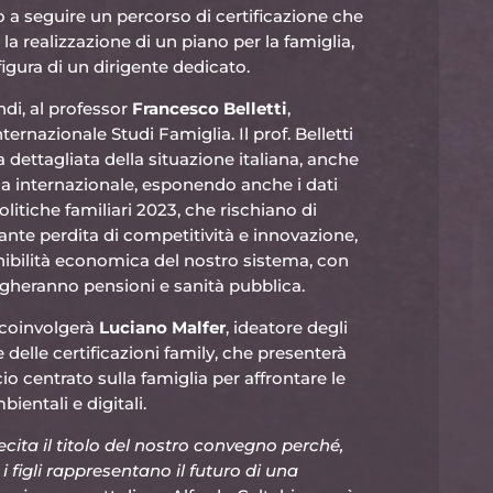
a seguire un percorso di certificazione che
 la realizzazione di un piano per la famiglia,
 figura di un dirigente dedicato.
ndi, al professor
Francesco Belletti
,
ternazionale Studi Famiglia. Il prof. Belletti
 dettagliata della situazione italiana, anche
la internazionale, esponendo anche i dati
olitiche familiari 2023, che rischiano di
nte perdita di competitività e innovazione,
nibilità economica del nostro sistema, con
heranno pensioni e sanità pubblica.
 coinvolgerà
Luciano Malfer
, ideatore degli
e delle certificazioni family, che presenterà
o centrato sulla famiglia per affrontare le
ientali e digitali.
ecita il titolo del nostro convegno perché,
i figli rappresentano il futuro di una