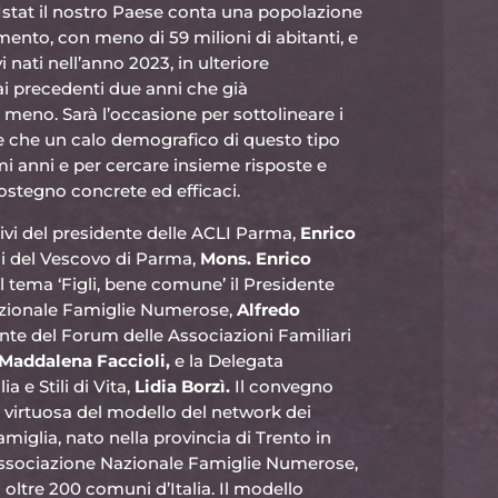
i Istat il nostro Paese conta una popolazione
ento, con meno di 59 milioni di abitanti, e
nati nell’anno 2023, in ulteriore
ai precedenti due anni che già
meno. Sarà l’occasione per sottolineare i
ne che un calo demografico di questo tipo
i anni e per cercare insieme risposte e
sostegno concrete ed efficaci.
tivi del presidente delle ACLI Parma,
Enrico
lli del Vescovo di Parma,
Mons. Enrico
il tema ‘Figli, bene comune’ il Presidente
azionale Famiglie Numerose,
Alfredo
ente del Forum delle Associazioni Familiari
Maddalena Faccioli,
e la Delegata
 e Stili di Vita,
Lidia Borzì.
Il convegno
a virtuosa del modello del network dei
iglia, nato nella provincia di Trento in
associazione Nazionale Famiglie Numerose,
 oltre 200 comuni d’Italia. Il modello