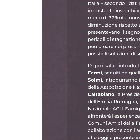
Italia – secondo i dat
in costante invecchiam
meno di 379mila nuovi 
diminuzione rispetto 
presentavano il segno 
pericoli di stagnazio
può creare nei prossim
possibili soluzioni di 
Dopo i saluti introdut
Fermi
, seguiti da que
Solmi
, introdurranno 
della Associazione N
Caltabiano
, la Presid
dell’Emilia-Romagna,
Nazionale ACLI Famiglia
affronterà l’esperienz
Comuni Amici della Fam
collaborazione con l’
che oggi è presente in