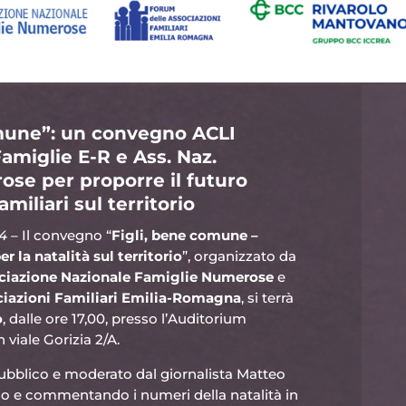
omune”: un convegno ACLI
miglie E-R e Ass. Naz.
se per proporre il futuro
amiliari sul territorio
4
– Il convegno “
Figli, bene comune –
er la natalità sul territorio
”, organizzato da
ciazione Nazionale Famiglie Numerose
e
iazioni Familiari Emilia-Romagna
, si terrà
o
, dalle ore 17,00, presso l’Auditorium
 viale Gorizia 2/A.
pubblico e moderato dal giornalista Matteo
ando e commentando i numeri della natalità in