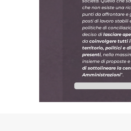
società. Quello che 
che non esiste una ric
punti da affrontare e g
posti di lavoro stabil
politiche di concilia
deciso di
lasciare ape
da
coinvolgere tutti i
territorio, politici e
presenti
, nella massim
insieme di proposte e
di sottolineare la cen
Amministrazioni
”.