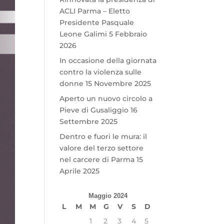
ACLI Parma – Eletto
Presidente Pasquale
Leone Galimi
5 Febbraio
2026
In occasione della giornata
contro la violenza sulle
donne
15 Novembre 2025
Aperto un nuovo circolo a
Pieve di Gusaliggio
16
Settembre 2025
Dentro e fuori le mura: il
valore del terzo settore
nel carcere di Parma
15
Aprile 2025
Maggio 2024
L
M
M
G
V
S
D
1
2
3
4
5