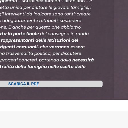
sappiamo
– sottolinea Alfredo Caltabiano –
è
etta unica per aiutare le giovani famiglie, i
li interventi da indicare sono tanti: creare
i e adeguatamente retribuiti, sostenere
zione. È anche per questo che abbiamo
rta la parte finale
del convegno in modo
 rappresentanti delle Istituzioni del
 dirigenti comunali, che vorranno essere
a trasversalità politica, per discutere
 progetti concreti, partendo dalla
necessità
tralità della famiglia nelle scelte delle
SCARICA IL PDF