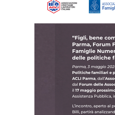
“Figli, bene c
Parma, Forum Fa
Famiglie Numero
delle politiche f
Parma, 3 maggio 202
Politiche familiari e p
ACLI Parma
, dall’
Asso
dal
Forum delle Assoc
il
17 maggio prossim
Assistenza Pubblica, in
L’incontro, aperto al 
Billi, partirà analizz